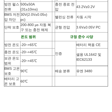
방전 펄스
500±50A
충전 종료 전
43.2V±0.2V
전류
(
31±10ms)
압
BMS 저전
30V(2.0V±0.05v)
밸런싱 전류
자동 시작
압 차단
pc)
200-800 µs 자동 복
단락 보호
균형 전압
3.6V±0.05V PC
구 또는 충전 해제
온도 범위
규정 준수 사양
방전 온도
-20
~
+65
℃
배터리 팩용 CE
충전 온도
-20
~
+45
℃
인증
셀용 UL1642 및
보관 온도
IEC62133
-20
~
+45
℃
범위
BMS 고온
90
℃
배송 분류
유엔 3480
보호
배터리 고
60
℃
온 보호