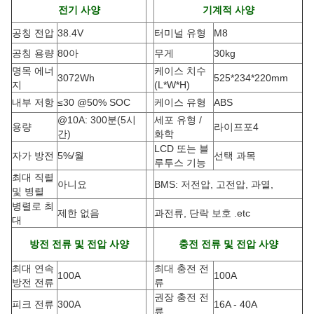
전기 사양
기계적 사양
공칭 전압
38.4V
터미널 유형
M8
공칭 용량
80아
무게
30kg
명목 에너
케이스 치수
3072Wh
525*234*220mm
지
(L*W*H
)
내부 저항
≤30 @50% SOC
케이스 유형
ABS
@10A: 300분(5시
세포 유형 /
용량
라이프포4
간)
화학
LCD 또는 블
자가 방전
5%/월
선택 과목
루투스 기능
최대 직렬
아니요
BMS: 저전압, 고전압, 과열,
및 병렬
병렬로 최
제한 없음
과전류, 단락 보호 .etc
대
방전 전류 및 전압 사양
충전 전류 및 전압 사양
최대 연속
최대 충전 전
100A
100A
방전 전류
류
권장 충전 전
피크 전류
300A
16A - 40A
류