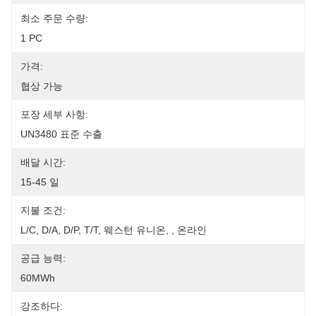
최소 주문 수량:
1 PC
가격:
협상 가능
포장 세부 사항:
UN3480 표준 수출
배달 시간:
15-45 일
지불 조건:
L/C, D/A, D/P, T/T, 웨스턴 유니온, , 온라인
공급 능력:
60MWh
강조하다: