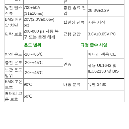
류
방전 펄스
700±50A
충전 종료 전
28.8V±0.2V
전류
(
31±10ms)
압
BMS 저전
20V(2.0V±0.05v)
밸런싱 전류
자동 시작
압 차단
pc)
200-800 µs 자동 복
단락 보호
균형 전압
3.6V±0.05V PC
구 또는 충전 해제
온도 범위
규정 준수 사양
방전 온도
-20
~
+65
℃
배터리 팩용 CE
충전 온도
-20
~
+45
℃
인증
셀용 UL1642 및
보관 온도
IEC62133 및 BIS
-20
~
+45
℃
범위
BMS 고온
90
℃
배송 분류
유엔 3480
보호
배터리 고
60
℃
온 보호