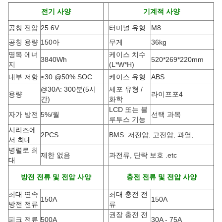
전기 사양
기계적 사양
공칭 전압
25.6V
터미널 유형
M8
공칭 용량
150아
무게
36kg
명목 에너
케이스 치수
3840Wh
520*269*220mm
지
(L*W*H
)
내부 저항
≤30 @50% SOC
케이스 유형
ABS
@30A: 300분(5시
세포 유형 /
용량
라이프포4
간)
화학
LCD 또는 블
자가 방전
5%/월
선택 과목
루투스 기능
시리즈에
2PCS
BMS: 저전압, 고전압, 과열,
서 최대
병렬로 최
제한 없음
과전류, 단락 보호 .etc
대
방전 전류 및 전압 사양
충전 전류 및 전압 사양
최대 연속
최대 충전 전
150A
150A
방전 전류
류
권장 충전 전
피크 전류
500A
30A - 75A