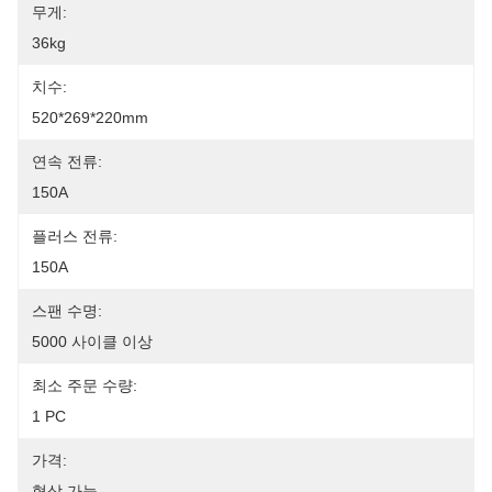
무게:
36kg
치수:
520*269*220mm
연속 전류:
150A
플러스 전류:
150A
스팬 수명:
5000 사이클 이상
최소 주문 수량:
1 PC
가격:
협상 가능