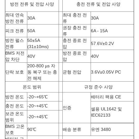
방전 전류 및 전압 사양
충전 전류 및 전압 사양
최대 연속
최대 충전 전
30A
30A
방전 전류
류
권장 충전 전
피크 전류
50A
6A - 15A
류
방전 펄스
50±5A
충전 종료 전
57.6V±0.2V
전류
(
31±10ms)
압
BMS 저전
방전 종료 전
40V
40V
압 차단
압
200-800 µs 자
단락 보호
동 복구 또는 충
균형 전압
3.6V±0.05V PC
전 해제
온도 범위
규정 준수 사양
방전 온도
-20
~
+65
℃
배터리 팩용 CE
충전 온도
-20
~
+45
℃
인증
셀용 UL1642 및
보관 온도
IEC62133
-20
~
+45
℃
범위
BMS 고온
90
℃
배송 분류
유엔 3480
보호