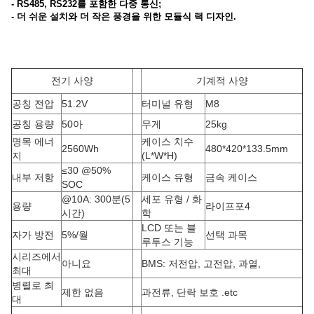
- RS485, RS232를 포함한 다중 통신;
- 더 쉬운 설치와 더 작은 풍경을 위한 모듈식 랙 디자인.
전기 사양
기계적 사양
공칭 전압
51.2V
터미널 유형
M8
공칭 용량
50아
무게
25kg
명목 에너
케이스 치수
2560Wh
480*420*133.5mm
지
(L*W*H
)
≤30 @50%
내부 저항
케이스 유형
금속 케이스
SOC
@10A: 300분(5
세포 유형 / 화
용량
라이프포4
시간)
학
LCD 또는 블
자가 방전
5%/월
선택 과목
루투스 기능
시리즈에서
아니요
BMS: 저전압, 고전압, 과열,
최대
병렬로 최
제한 없음
과전류, 단락 보호 .etc
대