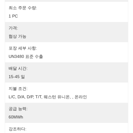
최소 주문 수량:
1 PC
가격:
협상 가능
포장 세부 사항:
UN3480 표준 수출
배달 시간:
15-45 일
지불 조건:
L/C, D/A, D/P, T/T, 웨스턴 유니온, , 온라인
공급 능력:
60MWh
강조하다: