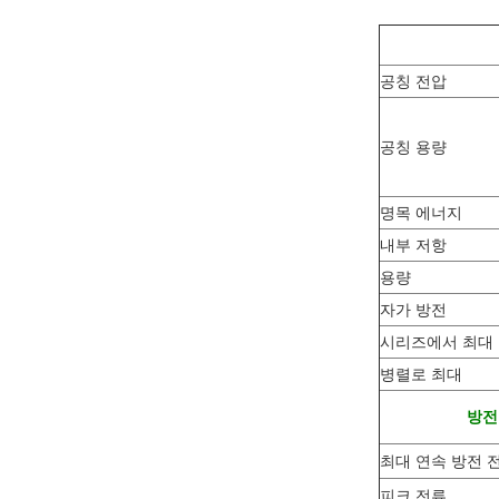
공칭 전압
공칭 용량
명목 에너지
내부 저항
용량
자가 방전
시리즈에서 최대
병렬로 최대
방전
최대 연속 방전 
피크 전류