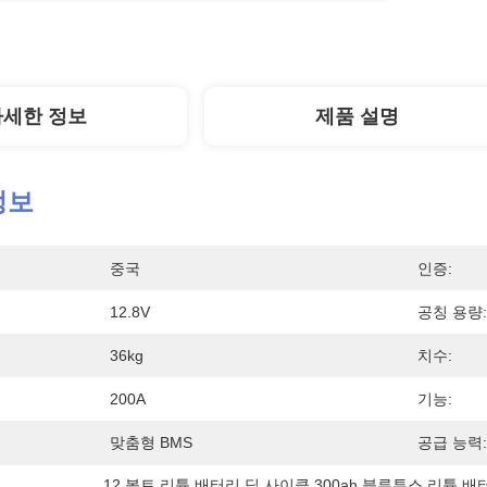
자세한 정보
제품 설명
정보
중국
인증:
12.8V
공칭 용량:
36kg
치수:
200A
기능:
맞춤형 BMS
공급 능력:
12 볼트 리튬 배터리 딥 사이클 300ah 블루투스 리튬 배