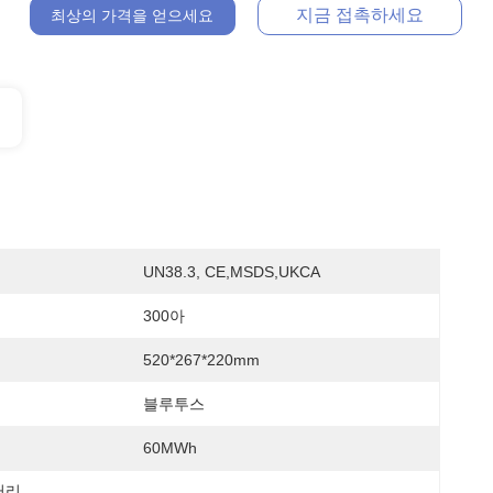
지금 접촉하세요
최상의 가격을 얻으세요
UN38.3, CE,MSDS,UKCA
300아
520*267*220mm
블루투스
60MWh
터리