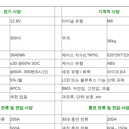
전기 사양
기계적 사양
12.8V
터미널 유형
M8
300아
무게
36kg
3840Wh
케이스 치수(L*W*H
)
520*267*2
≤30 @50% SOC
케이스 유형
ABS
@60A: 300분(5시간)
세포 유형 / 화학
라이프포4
5% /월
LCD 또는 블루투스 기능
선택 과목
4PCS
BMS: 저전압, 고전압, 과열,
제한 없음
과전류, 단락 보호 .etc
 전류 및 전압 사양
충전 전류 및 전압 사
전류
200A
최대 충전 전류
200A
500A
권장 충전 전류
60A - 150A