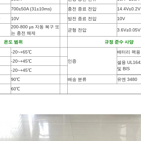
700±50A
(
31±10ms)
충전 종료 전압
14.4V±0.2V
단
10V
방전 종료 전압
10V
200-800 µs 자동 복구 또
균형 전압
3.6V±0.05V
는 충전 해제
온도 범위
규정 준수 사양
-20
~
+65
℃
배터리 팩용 
-20
~
+45
℃
인증
셀용 UL1642
및 BIS
-20
~
+45
℃
90
℃
배송 분류
유엔 3480
60
℃