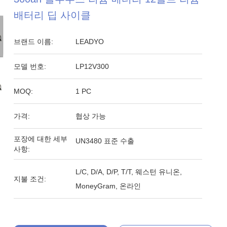
배터리 딥 사이클
브랜드 이름:
LEADYO
모델 번호:
LP12V300
MOQ:
1 PC
가격:
협상 가능
포장에 대한 세부
UN3480 표준 수출
사항:
L/C, D/A, D/P, T/T, 웨스턴 유니온,
지불 조건:
MoneyGram, 온라인