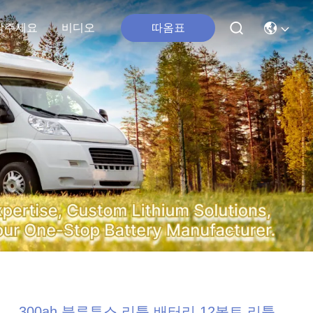
따옴표
락주세요
비디오
300ah 블루투스 리튬 배터리 12볼트 리튬