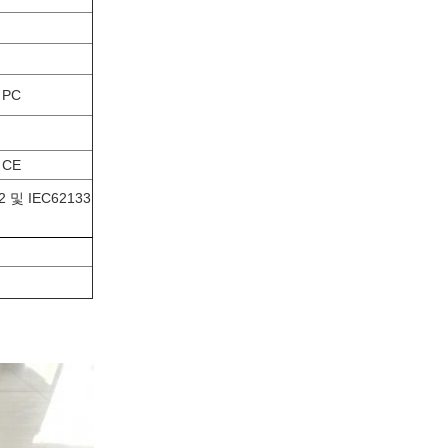
 PC
CE
 및 IEC62133