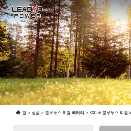
집
>
상품
>
블루투스 리튬 배터리
>
300ah 블루투스 리튬