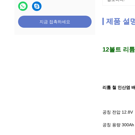
제품 설
지금 접촉하세요
12볼트 리튬
리튬 철 인산염 배터
공칭 전압 12.8V
공칭 용량 300Ah