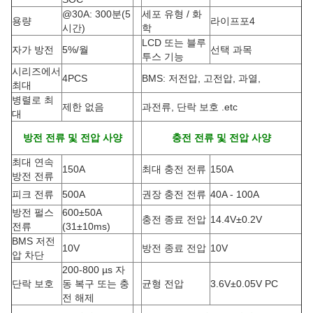
@30A: 300분(5
세포 유형 / 화
용량
라이프포4
시간)
학
LCD 또는 블루
자가 방전
5%/월
선택 과목
투스 기능
시리즈에서
4PCS
BMS: 저전압, 고전압, 과열,
최대
병렬로 최
제한 없음
과전류, 단락 보호 .etc
대
방전 전류 및 전압 사양
충전 전류 및 전압 사양
최대 연속
150A
최대 충전 전류
150A
방전 전류
피크 전류
500A
권장 충전 전류
40A - 100A
방전 펄스
600±50A
충전 종료 전압
14.4V±0.2V
전류
(
31±10ms)
BMS 저전
10V
방전 종료 전압
10V
압 차단
200-800 µs 자
단락 보호
동 복구 또는 충
균형 전압
3.6V±0.05V PC
전 해제