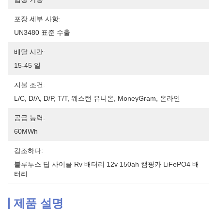
포장 세부 사항:
UN3480 표준 수출
배달 시간:
15-45 일
지불 조건:
L/C, D/A, D/P, T/T, 웨스턴 유니온, MoneyGram, 온라인
공급 능력:
60MWh
강조하다:
블루투스 딥 사이클 Rv 배터리 12v 150ah 캠핑카 LiFePO4 배
터리
제품 설명