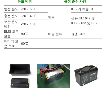
온도 범위
규정 준수 사양
방전 온도
-20
~
+65
℃
배터리 팩용 CE
충전 온도
-20
~
+45
℃
인증
셀용 UL1642 및
보관 온도
IEC62133 및 BIS
-20
~
+45
℃
범위
BMS 고온
90
℃
배송 분류
유엔 3480
보호
배터리 고
60
℃
온 보호