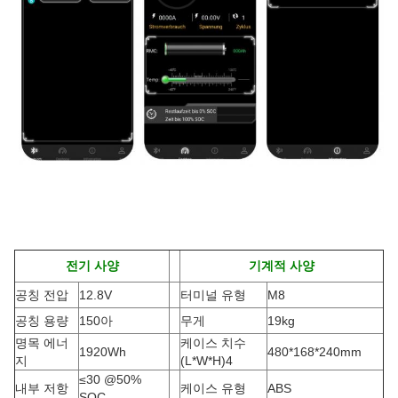
전기 사양
기계적 사양
공칭 전압
12.8V
터미널 유형
M8
공칭 용량
150아
무게
19kg
명목 에너
케이스 치수
1920Wh
480*168*240mm
지
(L*W*H
)4
≤30 @50%
내부 저항
케이스 유형
ABS
SOC