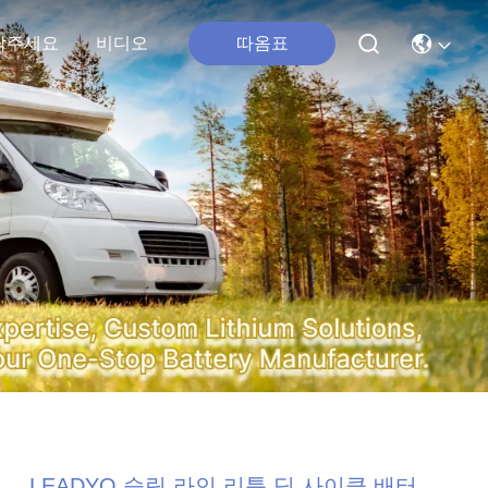
따옴표
락주세요
비디오
LEADYO 슬림 라인 리튬 딥 사이클 배터