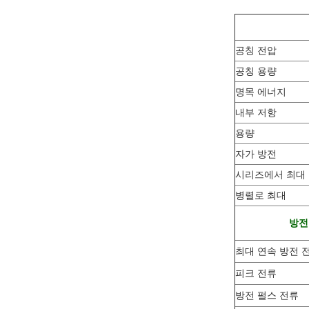
공칭 전압
공칭 용량
명목 에너지
내부 저항
용량
자가 방전
시리즈에서 최대
병렬로 최대
방전
최대 연속 방전 
피크 전류
방전 펄스 전류