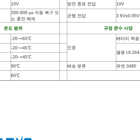
단
10V
방전 종료 전압
10V
200-800 µs 자동 복구 또
균형 전압
3.6V±0.05V
는 충전 해제
온도 범위
규정 준수 사양
-20
~
+65
℃
배터리 팩용 
인증
-20
~
+45
℃
셀용 UL1642
-20
~
+45
℃
90
℃
배송 분류
유엔 3480
60
℃