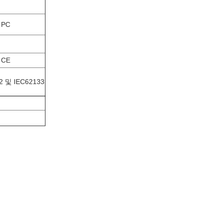
 PC
CE
 및 IEC62133