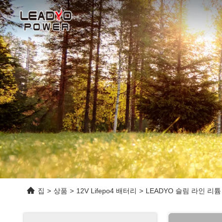
집
>
상품
>
12V Lifepo4 배터리
>
LEADYO 슬림 라인 리튬