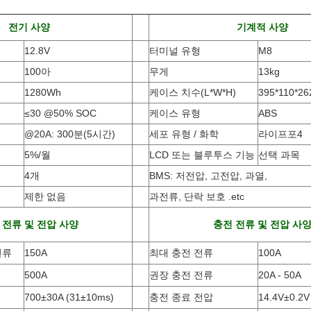
전기 사양
기계적 사양
12.8V
터미널 유형
M8
100아
무게
13kg
1280Wh
케이스 치수(L*W*H
)
395*110*2
≤30 @50% SOC
케이스 유형
ABS
@20A: 300분(5시간)
세포 유형 / 화학
라이프포4
5%/월
LCD 또는 블루투스 기능
선택 과목
4개
BMS: 저전압, 고전압, 과열,
제한 없음
과전류, 단락 보호 .etc
 전류 및 전압 사양
충전 전류 및 전압 사
전류
150A
최대 충전 전류
100A
500A
권장 충전 전류
20A - 50A
700±30A
(
31±10ms)
충전 종료 전압
14.4V±0.2V