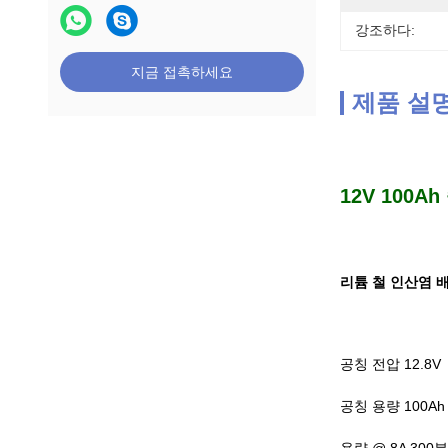
강조하다:
지금 접촉하세요
제품 설
12V 100
리튬 철 인산염 배터
공칭 전압 12.8V
공칭 용량 100Ah