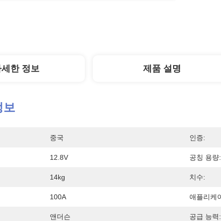
자세한 정보
제품 설명
정보
중국
인증:
12.8V
공칭 용량:
14kg
치수:
100A
애플리케이
앤더슨
공급 능력: