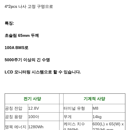
4*2pcs 나사 고정 구멍으로
특징:
초슬림 65mm 두께
100A BMS로
5000주기 이상의 긴 수명
LCD 모니터링 시스템으로 할 수 있습니다.
전기 사양
기계적 사양
공칭 전압
12.8V
터미널 유형
M8
공칭 용량
100아
무게
14kg
케이스 치수
600(L) x 65(W) x
명목 에너지
1280Wh
(L*W*H
)
275(H) mm