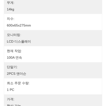
무게:
14kg
치수:
600x65x275mm
모니터링:
LCD 디스플레이
현재 작업:
100A 연속
단말기:
2PCS 앤더슨
최소 주문 수량:
1 PC
가격:
협상 가능