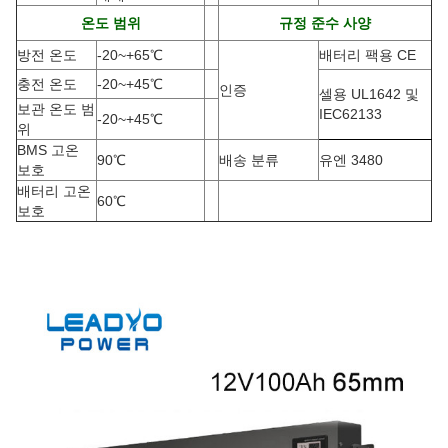
온도 범위
규정 준수 사양
방전 온도
-20
~
+65
℃
배터리 팩용 CE
충전 온도
-20
~
+45
℃
인증
셀용 UL1642 및
보관 온도 범
IEC62133
-20
~
+45
℃
위
BMS 고온
90
℃
배송 분류
유엔 3480
보호
배터리 고온
60
℃
보호