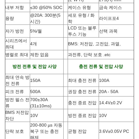
내부 저항
≤30 @50% SOC
케이스 유형
금속 케이스
@20A: 300분(5
세포 유형 / 화
용량
라이프포4
시간)
학
LCD 또는 블루
자가 방전
5%/월
선택 과목
투스 기능
시리즈에서
4개
BMS: 저전압, 고전압, 과열,
최대
병렬로 최대
제한 없음
과전류, 단락 보호 .etc
방전 전류 및 전압 사양
충전 전류 및 전압 사양
최대 연속 방
150A
최대 충전 전류
100A
전 전류
피크 전류
500A
권장 충전 전류
20A - 50A
방전 펄스 전
700±30A
충전 종료 전압
14.4V±0.2V
류
(
31±10ms)
BMS 저전압
10V
방전 종료 전압
10V
차단
200-800 µs 자동
단락 보호
복구 또는 충전
균형 전압
3.6V±0.05V PC
해제