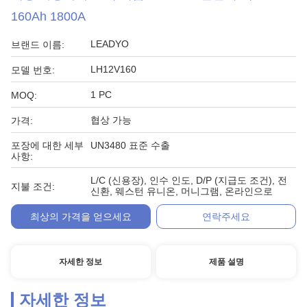
160Ah 1800A
LEADYO
브랜드 이름:
LH12V160
모델 번호:
1 PC
MOQ:
협상 가능
가격:
포장에 대한 세부
UN3480 표준 수출
사항:
L/C (신용장), 인수 인도, D/P (지급도 조건), 전
지불 조건:
신환, 웨스턴 유니온, 머니그램, 온라인으로
최상의 가격을 얻으세요
연락주세요
자세한 정보
제품 설명
자세한 정보