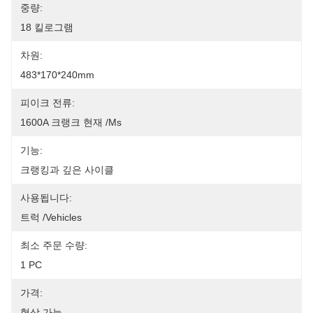
중량:
18 킬로그램
차원:
483*170*240mm
피이크 전류:
1600A 크랭크 현재 /ms
기능:
크랭킹과 깊은 사이클
사용됩니다:
트럭 /vehicles
최소 주문 수량:
1 PC
가격:
협상 가능