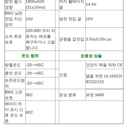
방전 펄스
1800±50A
챠지 볼테이지
14.6V
경향
(31±10ms)
끝
BMS 낮은
전압 차단
10V
방전 전압 끝
10V
장치
200-800 우리 자
쇼트 회로
동차는 배포를
균형을 잡전압
3.6V±0.05v pc
보호
복구하거나 고발
합니다
온도 범위
순응성 상술
방출온도
-20~+65C
건전지 팩을 위한 CE
충전 온도
-20~+45C
인증
셀을 위한 UL1642와
보존온도범
IEC62133
-20~+45C
위
BMS 고온
90C
운송 분류
유엔 3480
보호
배터리 하
이 표시 신
60C
호 온도 보
호