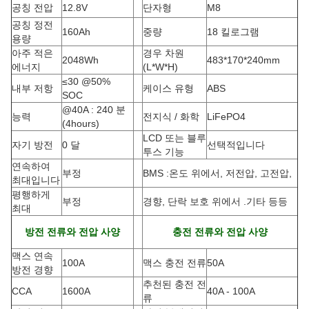
공칭 전압
12.8V
단자형
M8
공칭 정전
160Ah
중량
18 킬로그램
용량
아주 적은
경우 차원
2048Wh
483*170*240mm
에너지
(L*W*H)
≤30 @50%
내부 저항
케이스 유형
ABS
SOC
@40A : 240 분
능력
전지식 / 화학
LiFePO4
(4hours)
LCD 또는 블루
자기 방전
0 달
선택적입니다
투스 기능
연속하여
부정
BMS :온도 위에서, 저전압, 고전압,
최대입니다
평행하게
부정
경향, 단락 보호 위에서 .기타 등등
최대
방전 전류와 전압 사양
충전 전류와 전압 사양
맥스 연속
100A
맥스 충전 전류
50A
방전 경향
추천된 충전 전
CCA
1600A
40A - 100A
류