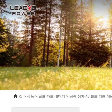
집
>
상품
>
골프 카트 배터리
>
금속 상자 48 볼트 리튬 이온