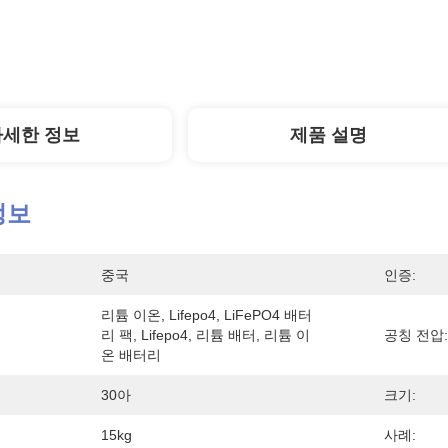
자세한 정보
제품 설명
정보
중국
인증:
리튬 이온, Lifepo4, LiFePO4 배터
리 팩, Lifepo4, 리튬 배터, 리튬 이
공칭 전압:
온 배터리
30아
크기:
15kg
사례: