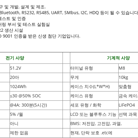
 및 개발, 설계 및 제조.
uetooth, RS232, RS485, UART, SMbus, I2C, HDQ 등이 될 수 있습니다
C 테스트 및 인증
링 부서 및 테스트 실험실
ft2 생산 시설
ISO 9001 인증을 받은 신생 첨단 기업입니다.
전기 사양
기계적 사양
51.2V
터미널 유형
M8
20아
무게
10kg
1024Wh
케이스 치수(L*W*H
)
맞춤형
≤30 @50% SOC
케이스 유형
금속 케이스
@4A: 300분(5시간)
세포 유형 / 화학
LiFePO4
5% /월
LCD 또는 블루투스 기능
선택 과목
아니
BMS: 저전압, 고전압, 과열,
제한 없음
현재, 단락 보호 .etc에