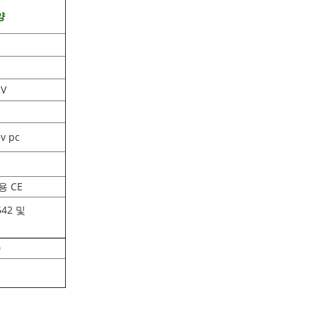
양
2V
v pc
용 CE
42 및
0