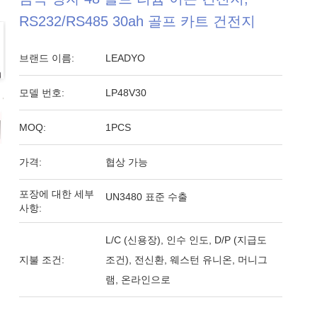
RS232/RS485 30ah 골프 카트 건전지
브랜드 이름:
LEADYO
모델 번호:
LP48V30
MOQ:
1PCS
가격:
협상 가능
포장에 대한 세부
UN3480 표준 수출
사항:
L/C (신용장), 인수 인도, D/P (지급도
지불 조건:
조건), 전신환, 웨스턴 유니온, 머니그
램, 온라인으로