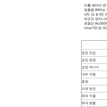
리튬 배터리 연구
맞춤형 BMS는 Bl
UN, UL & IE
대규모 엔지니어
최첨단 86,000
SmarTEC은 
공칭 전압
공칭 용량
공칭 에너지
내부 저항
용량
자체 방전
최대 직렬
최대 병렬