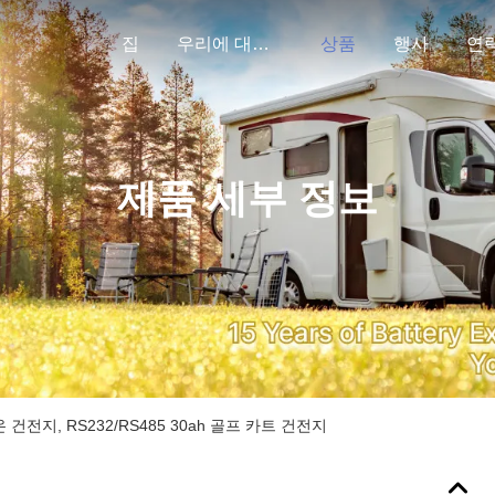
집
우리에 대하여
상품
행사
연
제품 세부 정보
 건전지, RS232/RS485 30ah 골프 카트 건전지