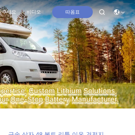
따옴표
락주세요
비디오
금속 상자 48 볼트 리튬 이온 건전지,