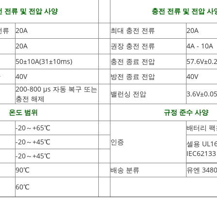
 전류 및 전압 사양
충전 전류 및 전압 사
전류
20A
최대 충전 전류
20A
20A
권장 충전 전류
4A - 10A
50±10A
(
31±10ms)
충전 종료 전압
57.6V±0.
단
40V
방전 종료 전압
40V
200-800 µs 자동 복구 또는
밸런싱 전압
3.6V±0.05
충전 해제
온도 범위
규정 준수 사양
-20
～
+65
℃
배터리 팩
-20
～
+45
℃
인증
셀용 UL16
IEC62133
-20
～
+45
℃
90
℃
배송 분류
유엔 348
60
℃