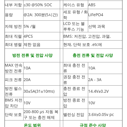
내부 저항
≤30 @50% SOC
케이스 유형
ABS
세포 유형 / 화
용량
@2A: 300분(5시간)
LiFePO4
학
LCD 또는 블
자체 방전
5% /월
선택 과목
루투스 기능
최대 직렬
4PCS
BMS: 저전압, 고전압, 과열,
최대 병렬
제한 없음
현재, 단락 보호 .etc에
방전 전류 및 전압 사양
충전 전류 및 전압 사양
MAX 연속
최대 충전 전
10A
10A
방전 전류
류
권장 충전 전
피크 전류
20A
2A - 3A
류
방전 펄스
충전 종료 전
30±5A
(
31±10ms)
14.4V±0.2V
전류
압
BMS 저전
방전 종료 전
10V
10V
압 차단
압
200-800 µs 자동 복
단락 보호
밸런싱 전압
3.6V±0.05v pc
구 또는 충전 해제
온도 범위
규정 준수 사양