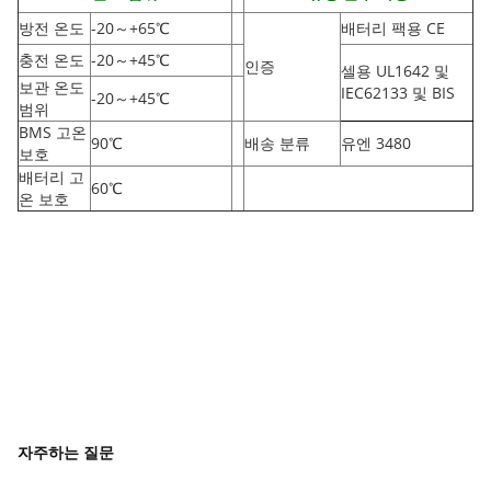
방전 온도
-20
～
+65
℃
배터리 팩용 CE
충전 온도
-20
～
+45
℃
인증
셀용 UL1642 및
보관 온도
IEC62133 및 BIS
-20
～
+45
℃
범위
BMS 고온
90
℃
배송 분류
유엔 3480
보호
배터리 고
60
℃
온 보호
자주하는 질문