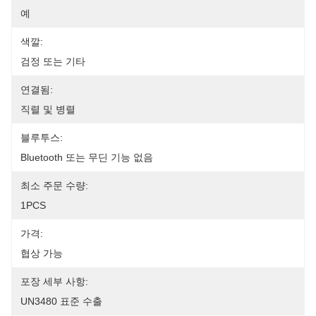
예
색깔:
검정 또는 기타
연결됨:
직렬 및 병렬
블루투스:
Bluetooth 또는 무딘 기능 없음
최소 주문 수량:
1PCS
가격:
협상 가능
포장 세부 사항:
UN3480 표준 수출