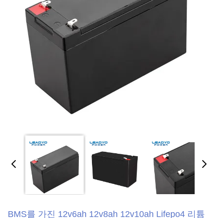
BMS를 가진 12v6ah 12v8ah 12v10ah Lifepo4 리튬