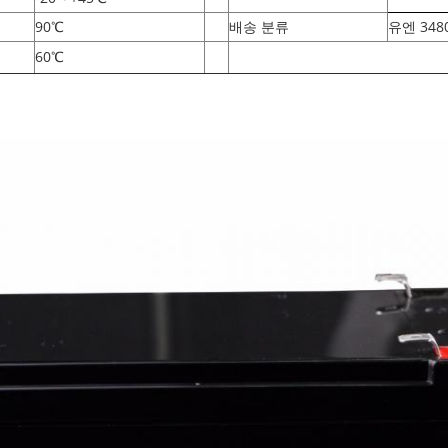
90
℃
배송 분류
유엔 348
60
℃