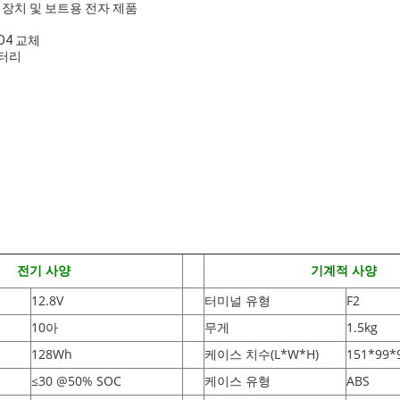
 장치 및 보트용 전자 제품
PO4 교체
터리
전기 사양
기계적 사양
12.8V
터미널 유형
F2
10아
무게
1.5kg
128Wh
케이스 치수(L*W*H
)
151*99
≤30 @50% SOC
케이스 유형
ABS