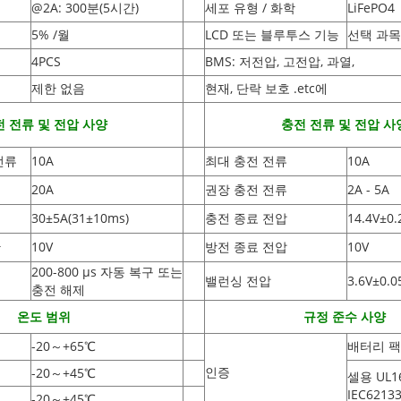
@2A: 300분(5시간)
세포 유형 / 화학
LiFePO4
5% /월
LCD 또는 블루투스 기능
선택 과목
4PCS
BMS: 저전압, 고전압, 과열,
제한 없음
현재, 단락 보호 .etc에
 전류 및 전압 사양
충전 전류 및 전압 사
전류
10A
최대 충전 전류
10A
20A
권장 충전 전류
2A - 5A
30±5A
(
31±10ms)
충전 종료 전압
14.4V±0.
단
10V
방전 종료 전압
10V
200-800 µs 자동 복구 또는
밸런싱 전압
3.6V±0.0
충전 해제
온도 범위
규정 준수 사양
-20
～
+65
℃
배터리 팩
인증
-20
～
+45
℃
셀용 UL1
IEC62133
-20
～
+45
℃