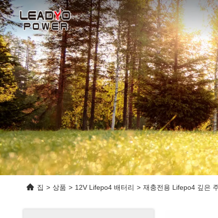
집
>
상품
>
12V Lifepo4 배터리
>
재충전용 Lifepo4 깊은 