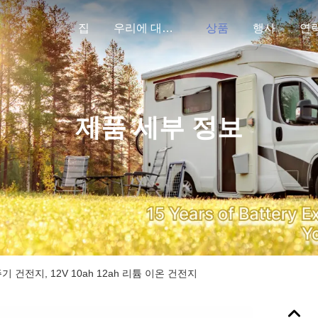
집
우리에 대하여
상품
행사
연
제품 세부 정보
주기 건전지, 12V 10ah 12ah 리튬 이온 건전지