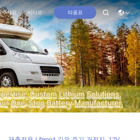
따옴표
락주세요
비디오
재충전용 Lifepo4 깊은 주기 건전지, 12V