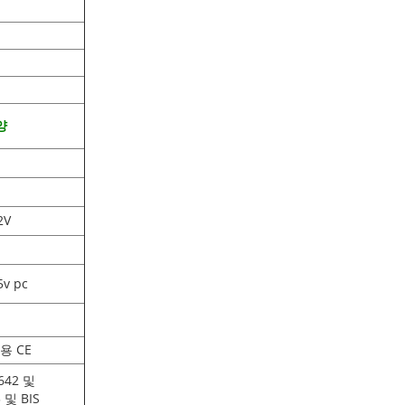
양
2V
5v pc
용 CE
642 및
 및 BIS