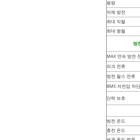
용량
자체 방전
최대 직렬
최대 병렬
방전
MAX 연속 방전 
피크 전류
방전 펄스 전류
BMS 저전압 차
단락 보호
방전 온도
충전 온도
보관 온도 범위