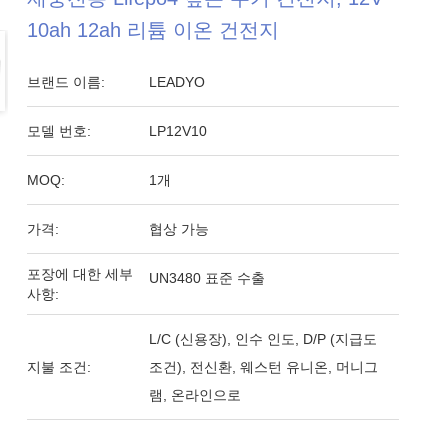
10ah 12ah 리튬 이온 건전지
브랜드 이름:
LEADYO
모델 번호:
LP12V10
MOQ:
1개
가격:
협상 가능
포장에 대한 세부
UN3480 표준 수출
사항:
L/C (신용장), 인수 인도, D/P (지급도
지불 조건:
조건), 전신환, 웨스턴 유니온, 머니그
램, 온라인으로