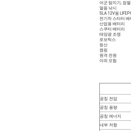
어군 탐지기, 점멸
얼음 낚시
SLA 12V용 LIFE
전기차 스타터 배
산업용 배터리
스쿠터 배터리
태양광 조명
로보틱스
등산
캠핑
원격 전원
야외 모험
공칭 전압
공칭 용량
공칭 에너지
내부 저항