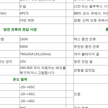
0 달
LCD 또는 블루투스 기
 대비
4PCS
BMS :온도 위에서, 저
어떤 제한
경향, 단락 보호 위에서
방전 전류와 전압 사양
충
경향
150A
맥스 충전 전류
500A
추천된 충전 전류
700±50A (31±10ms)
챠지 볼테이지 끝
차단 장치
10V
방전 전압 끝
200-800 우리 자동차는 배포를
균형을 잡전압
복구하거나 고발합니다
온도 범위
-20~+65C
-20~+45C
인증
-20~+45C