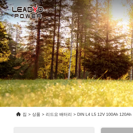
집
>
상품
>
리드요 배터리
>
DIN L4 L5 12V 100Ah 1