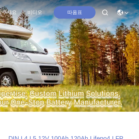
따옴표
락주세요
비디오
DIN L4 L5 12V 100Ah 120Ah Lifepo4 LFP