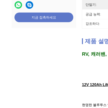
단말기:
공급 능력:
지금 접촉하세요
강조하다:
제품 설
RV, 캐러밴,
12V 120Ah L
현명한 블루투스 