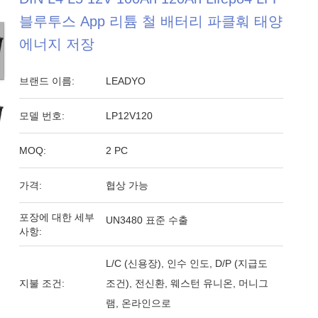
블루투스 App 리튬 철 배터리 파클훠 태양
에너지 저장
브랜드 이름:
LEADYO
모델 번호:
LP12V120
MOQ:
2 PC
가격:
협상 가능
포장에 대한 세부
UN3480 표준 수출
사항:
L/C (신용장), 인수 인도, D/P (지급도
지불 조건:
조건), 전신환, 웨스턴 유니온, 머니그
램, 온라인으로