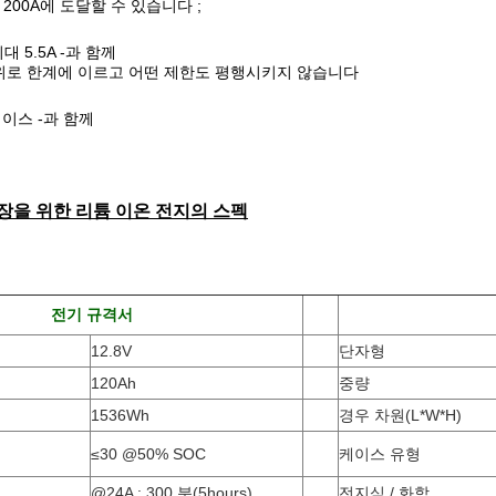
200A에 도달할 수 있습니다 ;
대 5.5A -과 함께
C 위로 한계에 이르고 어떤 제한도 평행시키지 않습니다
이스 -과 함께
장을 위한 리튬 이온 전지의 스펙
전기 규격서
12.8V
단자형
120Ah
중량
1536Wh
경우 차원(L*W*H)
≤30 @50% SOC
케이스 유형
@24A : 300 분(5hours)
전지식 / 화학