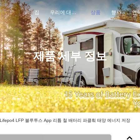
집
우리에 대하여
상품
행사
연
제품 세부 정보
20Ah Lifepo4 LFP 블루투스 App 리튬 철 배터리 파클훠 태양 에너지 저장