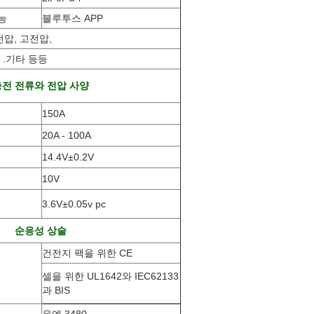
능
블루투스 APP
전압, 고전압,
 .기타 등등
전 전류와 전압 사양
150A
20A - 100A
14.4V±0.2V
10V
3.6V±0.05v pc
순응성 상술
건전지 팩을 위한 CE
셀을 위한 UL1642와 IEC62133
과 BIS