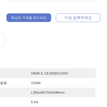
지금 접촉하세요
최상의 가격을 얻으세요
UN38.3, CE,MSDS,COO
용량:
120Ah
L355xW175xH188mm
5.5A