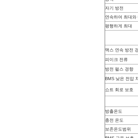
자기 방전
연속하여 최대와
평행하게 최대
맥스 연속 방전 
피이크 전류
방전 펄스 경향
BMS 낮은 전압 
쇼트 회로 보호
방출온도
충전 온도
보존온도범위