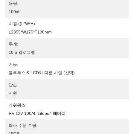
용량:
100ah
차원 ((L*W*H):
L2355*W175*T190mm
무게:
10.5 킬로그램
기능:
블루투스 & LCD와 다른 사람 (선택)
관습:
지원
케위워즈:
RV 12V 100Ah Lifepo4 배터리
최소 주문 수량:
1PCS