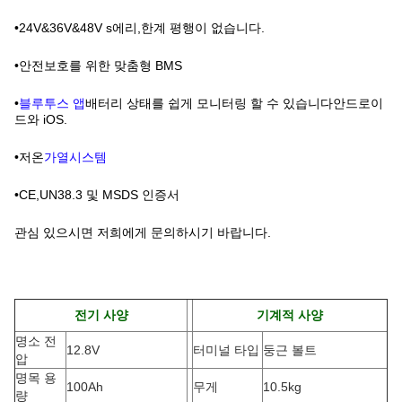
•24V&36V&48V s
에리,
한계 평행이 없습니다.
•안전보호를 위한 맞춤형 BMS
•
블루투스 앱
배터리 상태를 쉽게 모니터링 할 수 있습니다
안드로이
드와 iOS
.
•저온
가열
시스템
•CE,UN38.3 및 MSDS 인증서
관심 있으시면 저희에게 문의하시기 바랍니다.
전기 사양
기계적 사양
명소 전
12.8V
터미널 타입
둥근 볼트
압
명목 용
100Ah
무게
10.5kg
량