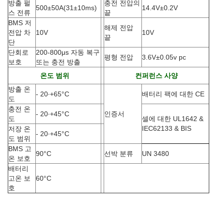
방출 펄
충전 전압의
500±50A
(
31±10ms)
14.4V±0.2V
스 전류
끝
BMS 저
해제 전압
전압 차
10V
10V
끝
단
단회로
200-800μs 자동 복구
평형 전압
3.6V±0.05v pc
보호
또는 충전 방출
온도 범위
컨퍼런스 사양
방출 온
- 20
∙
+65
°C
배터리 팩에 대한 CE
도
충전 온
- 20
∙
+45
°C
인증서
도
셀에 대한 UL1642 &
IEC62133 & BIS
저장 온
- 20
∙
+45
°C
도 범위
BMS 고
90
°C
선박 분류
UN 3480
온 보호
배터리
고온 보
60
°C
호