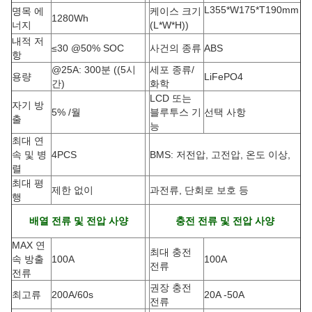
L355*W175*T190mm
명목 에
케이스 크기
1280Wh
너지
(L*W*H)
)
내적 저
≤30 @50% SOC
사건의 종류
ABS
항
@25A: 300분 ((5시
세포 종류/
용량
LiFePO4
간)
화학
LCD 또는
자기 방
5% /월
블루투스 기
선택 사항
출
능
최대 연
속 및 병
4PCS
BMS: 저전압, 고전압, 온도 이상,
렬
최대 평
제한 없이
과전류, 단회로 보호 등
행
배열 전류 및 전압 사양
충전 전류 및 전압 사양
MAX 연
최대 충전
속 방출
100A
100A
전류
전류
권장 충전
최고류
200A/60s
20A -50A
전류