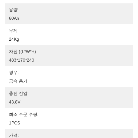
용량:
60Ah
무게:
24Kg
차원 ((L*W*H):
483*170*240
경우:
금속 용기
충전 전압:
43.8V
최소 주문 수량:
1PCS
가격: