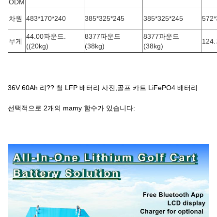
ODM
차원
483*170*240
385*325*245
385*325*245
572*
44.00파운드.
8377파운드
8377파운드
무게
124
((20kg)
(38kg)
(38kg)
36V 60Ah 리?? 철 LFP 배터리 사진,골프 카트 LiFePO4 배터리
선택적으로 2개의 mamy 함수가 있습니다: