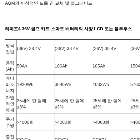
AGM의 이상적인 드롭 인 교체 및 업그레이드
리페포4 36V 골프 카트 스마트 배터리의 사양 LCD 또는 블루투스
명목
(36V) 38.4V
(36V) 38.4V
(36V) 38.4V
(36V
전압
용량
50Ah
100Ah
105Ah
150
(Ah)
배터
리 에
1920Wh
3840Wh
4032Wh
576
너지
자발
25세에 한 달에
25세에 한 달에
25세에 한 달에
25
적인
≤3%
≤3%
≤3%
≤3%
해제
주기
>4000회
>4000회
>4000회
>40
수명
충전
CC/CV
CC/CV
CC/CV
CC/