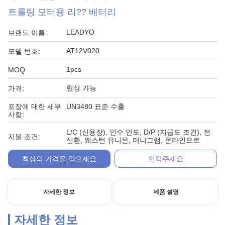
트롤링 모터용 리?? 배터리
LEADYO
브랜드 이름:
AT12V020
모델 번호:
1pcs
MOQ:
협상 가능
가격:
포장에 대한 세부
UN3480 표준 수출
사항:
L/C (신용장), 인수 인도, D/P (지급도 조건), 전
지불 조건:
신환, 웨스턴 유니온, 머니그램, 온라인으로
최상의 가격을 얻으세요
연락주세요
자세한 정보
제품 설명
자세한 정보