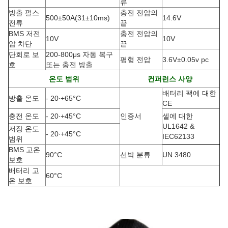
류
방출 펄스
충전 전압의
500±50A
(
31±10ms)
14.6V
전류
끝
BMS 저전
충전 전압의
10V
10V
압 차단
끝
단회로 보
200-800μs 자동 복구
평형 전압
3.6V±0.05v pc
호
또는 충전 방출
온도 범위
컨퍼런스 사양
배터리 팩에 대한
방출 온도
- 20
∙
+65
°C
CE
충전 온도
- 20
∙
+45
°C
인증서
셀에 대한
UL1642 &
저장 온도
- 20
∙
+45
°C
IEC62133
범위
BMS 고온
90
°C
선박 분류
UN 3480
보호
배터리 고
60
°C
온 보호