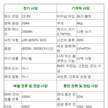
전기 사양
기계적 사양
명소 전압
12.8V
터미널 타입
둥근 볼트
명목 용량
20Ah
무게
4kg
명목 에너
케이스 크기
256Wh
다른 크기
지
(L*W*H)
)
내적 저항
≤30 @50% SOC
사건의 종류
ABS
세포 종류/화
용량
@20A: 180분(3시간)
LiFePO4
학
LCD 또는 블
자기 방출
5% /월
선택 사항
루투스 기능
BMS: 저전압, 고전압, 온도 이
최대 순서
아니
상,
최대 평행
아니
과전류, 단회로 보호 등
배열 전류 및 전압 사양
충전 전류 및 전압 사양
MAX 연속
최대 충전 전
100A
50A
방출 전류
류
권장 충전 전
CCA
400A
20A - 50A