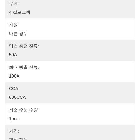
무게:
4 킬로그램
차원:
다른 경우
맥스 충전 전류:
50A
최대 방출 전류:
100A
CCA:
600CCA
최소 주문 수량:
1pcs
가격:
협상 가능