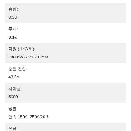
용량:
80AH
무게:
30kg
차원 ((L*W*H):
L400*W275*T200mm
충전 전압:
43.8V
사이클:
5000+
방출:
연속 150A, 250A/20초
요금: