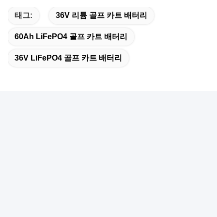
태그:
36V 리튬 골프 카트 배터리
60Ah LiFePO4 골프 카트 배터리
36V LiFePO4 골프 카트 배터리
빠른 연락
주소
룽화 구, 선전 도시, 중국의 B1127,YousongTechnology 건물,
동후안 도로
전화
13926595297--13926595297
이메일