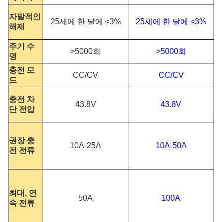
자발적인
25세에 한 달에 ≤3%
25세에 한 달에 ≤3%
해제
주기 수
>5000회
>5000회
명
충전 모
CC/CV
CC/CV
드
충전 차
43.8V
43.8V
단 전압
권장 충
10A-25A
10A-50A
전 전류
최대. 연
50A
100A
속 전류