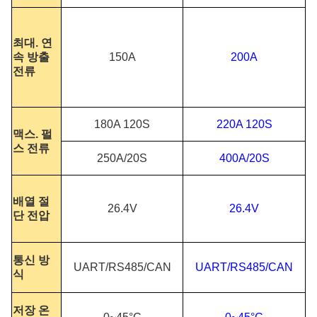
최대. 연
속 방출
150A
200A
전류
180A 120S
220A 120S
맥스. 펄
스 전류
250A/20S
400A/20S
배열 절
26.4V
26.4V
단 전압
통신 방
UART/RS485/CAN
UART/RS485/CAN
식
저장 온