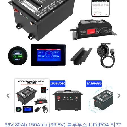
36V 80Ah 150Amp (36.8V) 블루투스 LiFePO4 리??