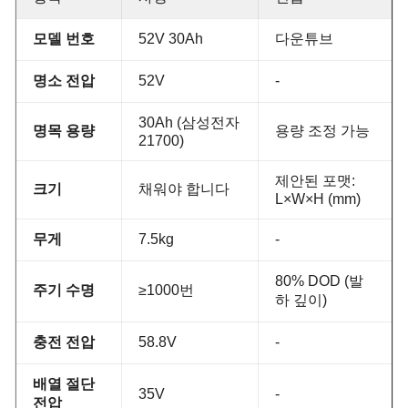
모델 번호
52V 30Ah
다운튜브
명소 전압
52V
-
30Ah (삼성전자
명목 용량
용량 조정 가능
21700)
제안된 포맷:
크기
채워야 합니다
L×W×H (mm)
무게
7.5kg
-
80% DOD (발
주기 수명
≥1000번
하 깊이)
충전 전압
58.8V
-
배열 절단
35V
-
전압