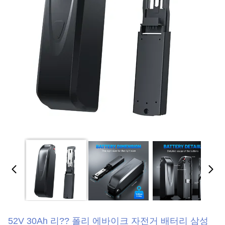
52V 30Ah 리?? 폴리 에바이크 자전거 배터리 삼성