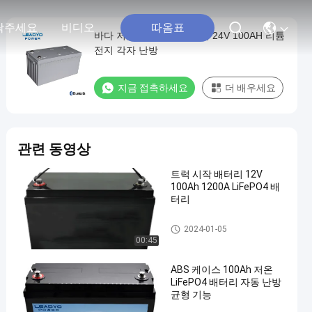
따옴표
락주세요
비디오
바다 저온 LiFePO4 건전지 24V 100AH ​​리튬
전지 각자 난방
지금 접촉하세요
더 배우세요
관련 동영상
트럭 시작 배터리 12V
100Ah 1200A LiFePO4 배
터리
자동차 배터리 교체
2024-01-05
00:45
ABS 케이스 100Ah 저온
LiFePO4 배터리 자동 난방
균형 기능