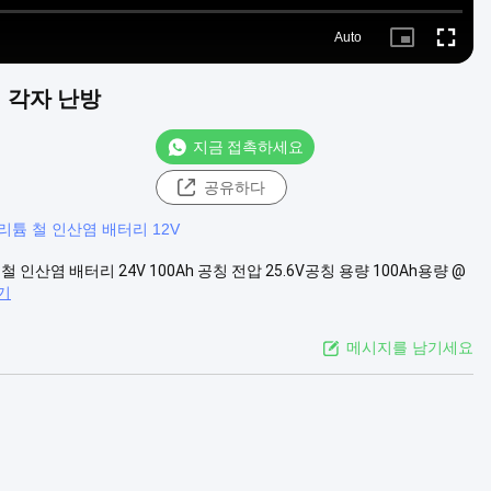
Auto
Picture-
Fullscre
in-
Picture
전지 각자 난방
지금 접촉하세요
공유하다
 리튬 철 인산염 배터리 12V
철 인산염 배터리 24V 100Ah 공칭 전압 25.6V공칭 용량 100Ah용량 @
기
메시지를 남기세요