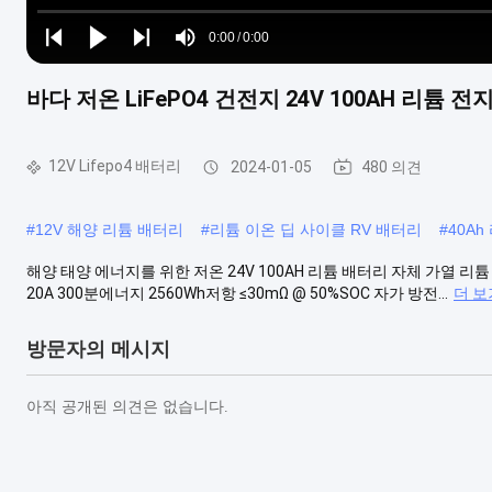
Loaded
:
0%
0:00
/
0:00
Play
Play
Play
Mute
Current
Duration
next
next
바다 저온 LiFePO4 건전지 24V 100AH ​​리튬 
Time
12V Lifepo4 배터리
2024-01-05
480 의견
#
12V 해양 리튬 배터리
#
리튬 이온 딥 사이클 RV 배터리
#
40Ah
해양 태양 에너지를 위한 저온 24V 100AH ​​리튬 배터리 자체 가열 리튬 
20A 300분에너지 2560Wh저항 ≤30mΩ @ 50%SOC 자가 방전...
더 보
방문자의 메시지
아직 공개된 의견은 없습니다.