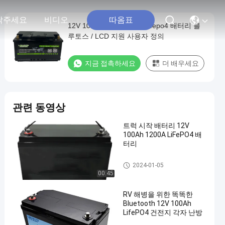
따옴표
락주세요
비디오
12V 100AH Deep Cycle Lifepo4 배터리 블
루토스 / LCD 지원 사용자 정의
지금 접촉하세요
더 배우세요
관련 동영상
트럭 시작 배터리 12V
100Ah 1200A LiFePO4 배
터리
자동차 배터리 교체
2024-01-05
00:45
RV 해병을 위한 똑똑한
Bluetooth 12V 100Ah
LifePO4 건전지 각자 난방